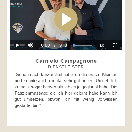
0:00
/
9:18
1x
Current
Duration
Loaded
:
Play
Mute
Playback
Fullscre
Time
100.00%
Rate
Carmelo Campagnone
DIENSTLEISTER
„Schon nach kurzer Zeit hatte ich die ersten Klienten
und konnte auch mental sehr gut helfen. Um ehrlich
zu sein, sogar besser als ich es je geglaubt habe. Die
Faszienmassage die ich hier gelernt habe kann ich
gut umsetzen, obwohl ich mit wenig Vorwissen
gestartet bin."