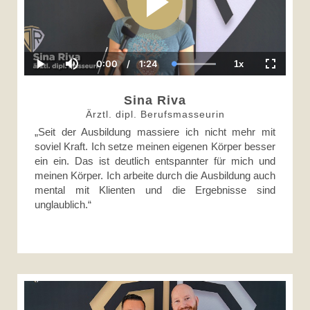
0:00
/
1:24
1x
Current
Duration
Loaded
:
Play
Mute
Playback
Fullscre
Time
100.00%
Rate
Sina Riva
Ärztl. dipl. Berufsmasseurin
„Seit der Ausbildung massiere ich nicht mehr mit
soviel Kraft. Ich setze meinen eigenen Körper besser
ein ein. Das ist deutlich entspannter für mich und
meinen Körper. Ich arbeite durch die Ausbildung auch
mental mit Klienten und die Ergebnisse sind
unglaublich.“