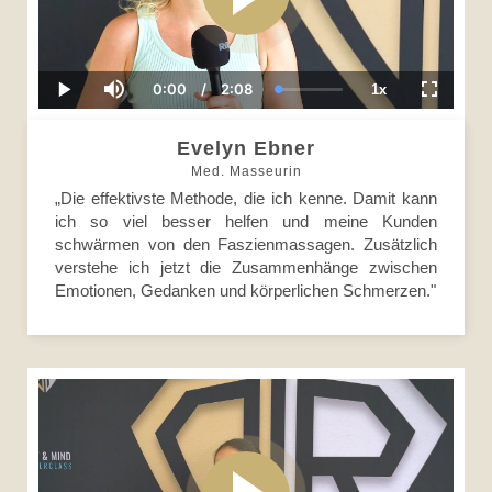
0:00
/
2:08
1x
Current
Duration
Loaded
:
Play
Mute
Playback
Fullscre
Time
0.00%
Rate
Evelyn Ebner
Med. Masseurin
„Die effektivste Methode, die ich kenne. Damit kann
ich so viel besser helfen und meine Kunden
schwärmen von den Faszienmassagen. Zusätzlich
verstehe ich jetzt die Zusammenhänge zwischen
Emotionen, Gedanken und körperlichen Schmerzen."