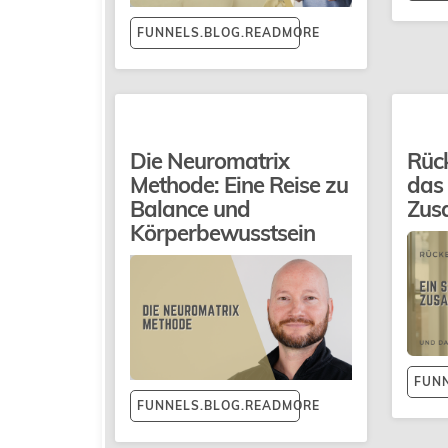
FUNNELS.BLOG.READMORE
Die Neuromatrix
Rüc
Methode: Eine Reise zu
das 
Balance und
Zus
Körperbewusstsein
FUN
FUNNELS.BLOG.READMORE