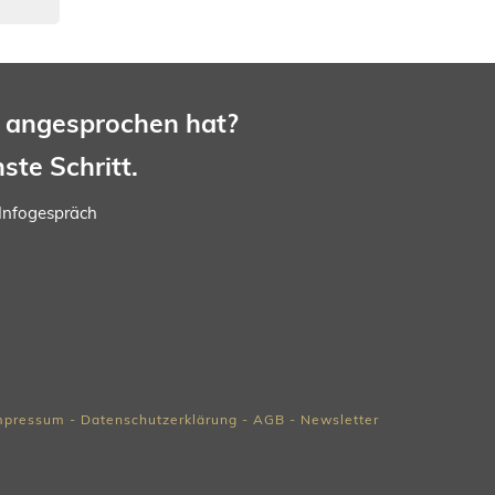
h
angesprochen
hat?
hste
Schritt.
 Infogespräch
mpressum
-
Datenschutzerklärung
-
AGB
-
Newslette
r