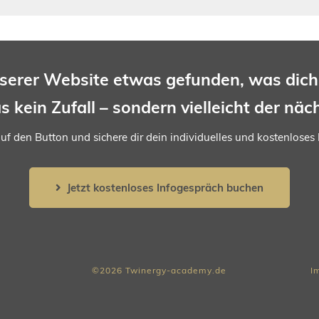
serer
Website
etwas gefunden, was
dic
as
kein
Zufall –
sondern
vielleicht
der
näc
 auf den Button und sichere dir dein individuelles und kostenloses
Jetzt kostenloses Infogespräch buchen
©2026 Twinergy-academy.de
I