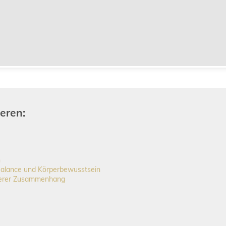
eren:
n
Balance und Körperbewusstsein
eferer Zusammenhang